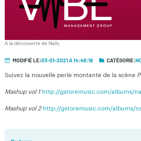
A la découverte de Nally
MODIFIÉ LE:
03-01-2021 À 14:49:18
CATÉGORIE:
N
Suivez la nouvelle perle montante de la scène
P
Mashup vol 1
http://gstoremusic.com/albums/n
Mashup vol 2
http://gstoremusic.com/albums/n