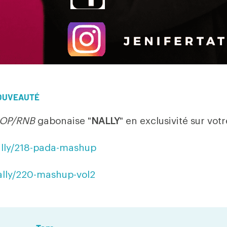
OUVEAUTÉ
OP/RNB
gabonaise "
NALLY
" en exclusivité sur votr
ally/218-pada-mashup
ally/220-mashup-vol2