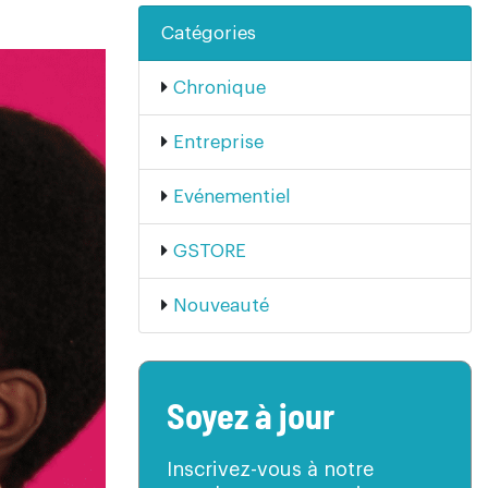
Catégories
Chronique
Entreprise
Evénementiel
GSTORE
Nouveauté
Soyez à jour
Inscrivez-vous à notre