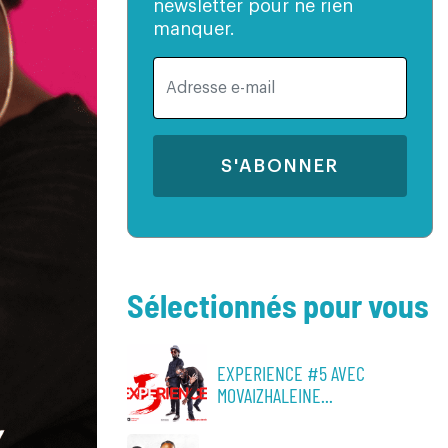
newsletter pour ne rien
manquer.
S'ABONNER
Sélectionnés pour vous
EXPERIENCE #5 AVEC
MOVAIZHALEINE...