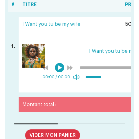
#
TITRE
PRIX
I Want you tu be my wife
501 F
1.
I Want you tu be my 
00:00
/
00:00
Montant total :
VIDER MON PANIER