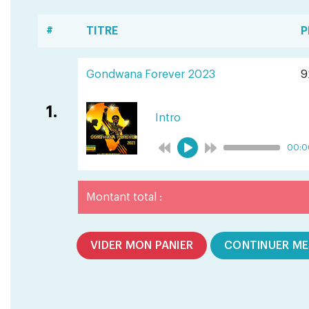
#
TITRE
P
Gondwana Forever 2023
9
1.
Intro
00:0
Montant total :
VIDER MON PANIER
CONTINUER ME