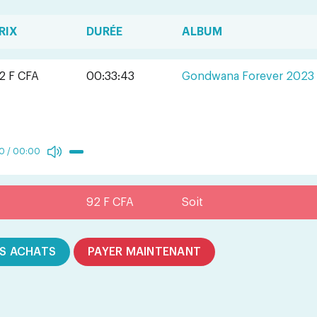
RIX
DURÉE
ALBUM
2 F CFA
00:33:43
Gondwana Forever 2023
0
/
00:00
92 F CFA
Soit
S ACHATS
PAYER MAINTENANT