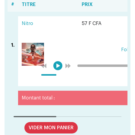
#
TITRE
PRIX
Nitro
57 F CFA
1.
Folow
Montant total :
VIDER MON PANIER